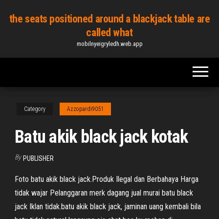
Skip
the seats positioned around a blackjack table are
to
called what
the
mobilnyeigryledh.web.app
content
Category
Azzopardi9051
Batu akik black jack kotak
By
PUBLISHER
Foto batu akik black jack.Produk Ilegal dan Berbahaya Harga
tidak wajar Pelanggaran merk dagang jual murai batu black
jack Iklan tidak.batu akik black jack, jaminan uang kembali bila