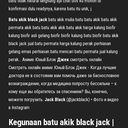
batu tidak natural langsung aja chat bos ku mohon di
konfirmasi dulu readynya, karena batu itu unik, j.
Batu
akik
black
jack
batu akik mulia batu batu akik batu akik
permata akik batu batu akik akik batu akık harga kalung biofir
kalung biofir asli gelang biofir biofir kalung batu biofir batu akik
black jack jual batu permata harga kalung perak perhiasan
gelang emas perhiasan batu mencari batu permata jual kalung
perak... Аниме Юный Блэк
Джек
смотреть онлайн
Смотреть онлайн аниме Юный Блэк Джек - Когда лучшие
доктора не в состоянии вам помочь даже за баснословное
вознаграждение, когда медицина попросту бессильна – к
кому еще вы обратитесь за спасением? Вы, конечно,
можете погрузить.
Jack
Black
(@jackblack) • Фото и видео
в Instagram
Kegunaan
batu
akik
black
jack
|